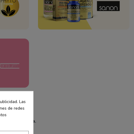
ublicidad. Las
iones de redes
atos
primera compra.
.