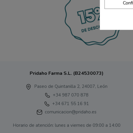
Conf
Pridaho Farma S.L. (B24530073)
Paseo de Quintanilla 2, 24007, León
+34 987 070 878
+34 671 55 16 91
comunicacion@pridaho.es
Horario de atención: lunes a viernes de 09:00 a 14:00