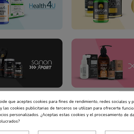
pide que aceptes cookies para fines de rendimiento, redes sociales y p
y las cookies publicitarias de terceros se utilizan para ofrecerte func
Suscríbete a las mejores ofertas
ncios personalizados. ¿Aceptas estas cookies y el procesamiento de d
Con tu suscripción obtendrás un
15% de descuento para tu 
olucrados?
Además, estarás al día de todas nuestras ofertas y novedades