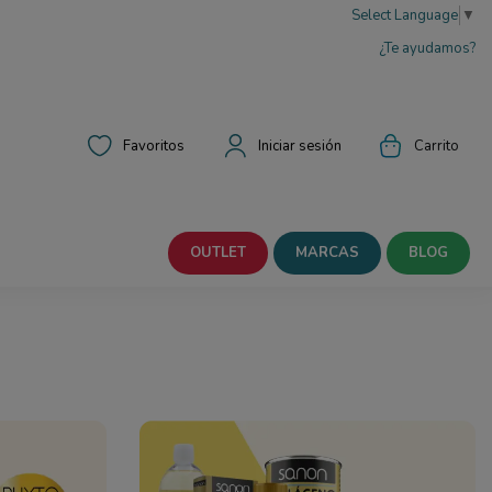
Select Language
▼
¿Te ayudamos?
Favoritos
Iniciar sesión
Carrito
OUTLET
MARCAS
BLOG