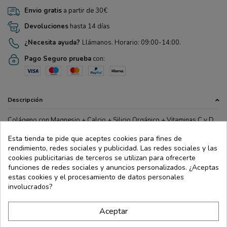
Envio gratis
a partir de 30€
Devoluciones
hasta 14 días
¿Necesita ayuda?
Llámanos. Horario: 09:00-14:00.
Pago Seguro prueba
con:
Descripción
Colágeno con Magnesio + Calcio + Silicio Orgánico + Vitaminas C y D
La vitamina C contribuye a la formación del colágeno para el
Esta tienda te pide que aceptes cookies para fines de
funcionamiento normal de huesos y cartílagos, mientras que el
rendimiento, redes sociales y publicidad. Las redes sociales y las
magnesio y la vitamina D contribuyen al mantenimiento de los huesos
cookies publicitarias de terceros se utilizan para ofrecerte
en condiciones normales y al funcionamiento normal de los músculos.
funciones de redes sociales y anuncios personalizados. ¿Aceptas
Complemento alimenticio elaborado a base de Colágeno hidrolizado,
estas cookies y el procesamiento de datos personales
Minerales, Vitaminas y Especies vegetales.
involucrados?
Gluten free
Detalles de producto
Aceptar
Ingredientes