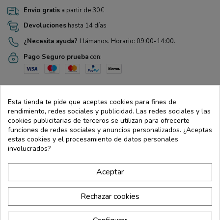
Envio gratis
a partir de 30€
Devoluciones
hasta 14 días
¿Necesita ayuda?
Llámanos. Horario: 09:00-14:00.
Pago Seguro prueba
con:
Descripción
Esta tienda te pide que aceptes cookies para fines de
rendimiento, redes sociales y publicidad. Las redes sociales y las
Complemento alimenticio elaborado a base de especies vegetales.
cookies publicitarias de terceros se utilizan para ofrecerte
funciones de redes sociales y anuncios personalizados. ¿Aceptas
Detalles de producto
estas cookies y el procesamiento de datos personales
involucrados?
Ingredientes
Aceptar
Advertencias
Indicaciones
Rechazar cookies