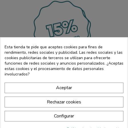
Esta tienda te pide que aceptes cookies para fines de
rendimiento, redes sociales y publicidad. Las redes sociales y las
cookies publicitarias de terceros se utilizan para ofrecerte
Suscríbete a las mejores ofertas
funciones de redes sociales y anuncios personalizados. ¿Aceptas
estas cookies y el procesamiento de datos personales
Con tu suscripción obtendrás un
15% de descuento para tu primera
involucrados?
compra.
Además, estarás al día de todas nuestras ofertas y novedades.
Aceptar
Rechazar cookies
Acepto las condiciones generales y la política de confidencialidad
Configurar