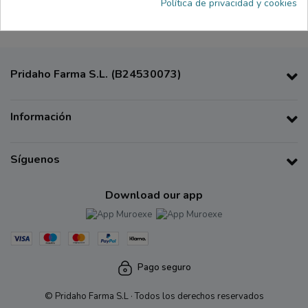
Política de privacidad y cookies
Pridaho Farma S.L. (B24530073)
Información
Síguenos
Download our app
Pago seguro
© Pridaho Farma S.L · Todos los derechos reservados