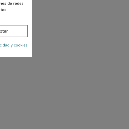
iones de redes
atos
ptar
acidad y cookies