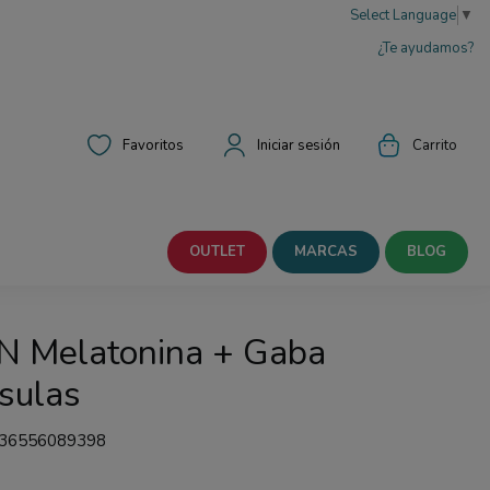
Select Language
▼
¿Te ayudamos?
Favoritos
Iniciar sesión
Carrito
OUTLET
MARCAS
BLOG
 Melatonina + Gaba
sulas
36556089398