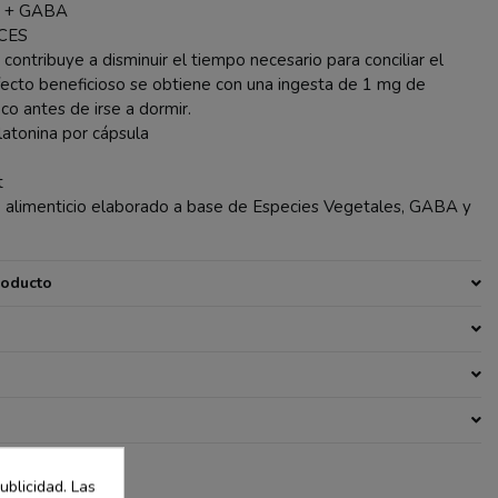
 + GABA
CES
contribuye a disminuir el tiempo necesario para conciliar el
fecto beneficioso se obtiene con una ingesta de 1 mg de
o antes de irse a dormir.
atonina por cápsula
t
limenticio elaborado a base de Especies Vegetales, GABA y
roducto
ublicidad. Las