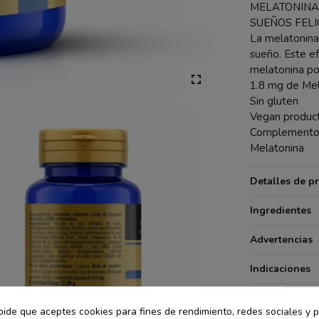
MELATONINA
SUEÑOS FELI
La melatonina 
sueño. Este e
melatonina poc
1.8 mg de Mel
Sin gluten
Vegan produc
Complemento a
Melatonina
Detalles de p
Ingredientes
Advertencias
Indicaciones
pide que aceptes cookies para fines de rendimiento, redes sociales y p